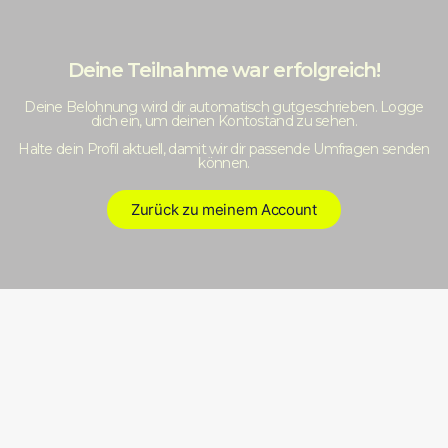
Deine Teilnahme war erfolgreich!
Deine Belohnung wird dir automatisch gutgeschrieben. Logge
dich ein, um deinen Kontostand zu sehen.
Halte dein Profil aktuell, damit wir dir passende Umfragen senden
können.
Zurück zu meinem Account